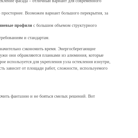
текление фасада – отличный вариант для современного
о просторнее. Возможен вариант большого перекрытия, за
ниевые профили
с большим объемом структурного
ребованиям и стандартам.
значительно сэкономить время. Энергосберегающие
аружи они обрамляются планками из алюминия, которые
ое используется для укрепления узла остекления изнутри,
ть зависит от площади работ, сложности, используемого
ючить фантазию и не бояться смелых решений. Вот