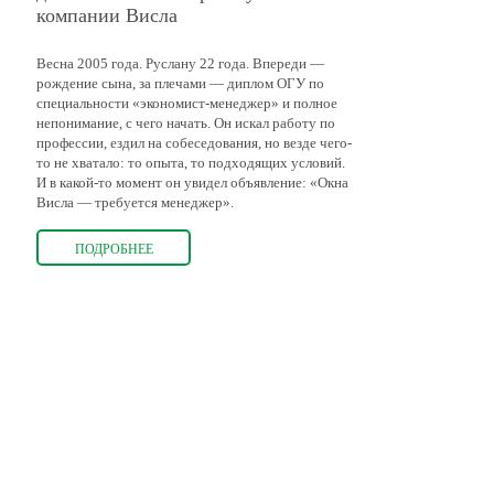
компании Висла
Весна 2005 года. Руслану 22 года. Впереди —
рождение сына, за плечами — диплом ОГУ по
специальности «экономист-менеджер» и полное
непонимание, с чего начать. Он искал работу по
профессии, ездил на собеседования, но везде чего-
то не хватало: то опыта, то подходящих условий.
И в какой-то момент он увидел объявление: «Окна
Висла — требуется менеджер».
ПОДРОБНЕЕ