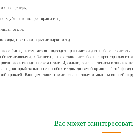
тивные центры;
ые клубы, казино, рестораны и т.д.;
иницы, отели;
ие сады, цветники, крытые парки и т.д.
такого фасада в том, что он подходит практически для любого архитект
я более деловыми, в бизнес-центрах становится больше простора для со
троенного в скандинавском стиле. Идеально, если за стеклом в ящиках п
плющ, который за один сезон обовьет дом до самой крыши. Такой фасад 
кой кровлей. Ваш дом станет самым экологичным и модным во всей окру
Вас может заинтересоват