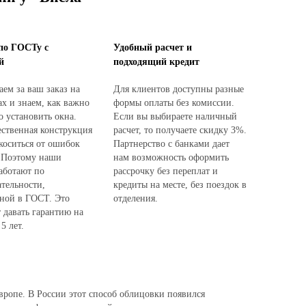
по ГОСТу с
Удобный расчет и
й
подходящий кредит
ем за ваш заказ на
Для клиентов доступны разные
ах и знаем, как важно
формы оплаты без комиссии.
о установить окна.
Если вы выбираете наличный
ественная конструкция
расчет, то получаете скидку 3%.
коситься от ошибок
Партнерство с банками дает
 Поэтому наши
нам возможность оформить
аботают по
рассрочку без переплат и
ательности,
кредиты на месте, без поездок в
ной в ГОСТ. Это
отделения.
 давать гарантию на
5 лет.
вропе. В России этот способ облицовки появился