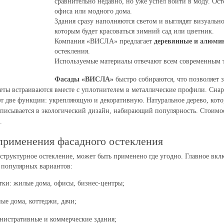
сравнительно недавно, но уже успел войти в моду. Ос
офиса или модного дома.
Здания сразу наполняются светом и выглядят визуальн
которым будет красоваться зимний сад или цветник.
Компания «ВИСЛА» предлагает
деревянные и алюми
остекления.
Используемые материалы отвечают всем современным т
Фасады «ВИСЛА»
быстро собираются, что позволяет 
еты встраиваются вместе с уплотнителем в металлические профили. Сн
 две функции: укрепляющую и декоративную. Натуральное дерево, котор
писывается в экологический дизайн, набирающий популярность. Стоимос
.
применения фасадного остекления
структурное остекление, может быть применено где угодно. Главное вкл
 популярных вариантов:
тки: жилые дома, офисы, бизнес-центры;
ные дома, коттеджи, дачи;
нистративные и коммерческие здания;