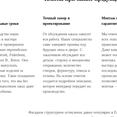
Точный замер и
Монтаж 
ьные сроки
проектирование
гарантие
одстве наши
От обсуждения заказа зависит
Мы отвеча
 и мастера
вся работа. Наши специалисты
всех этап
ют проверенное
сами замеряют проемы под
правильн
ание европейских
будущие окна и двери. С
Даже кач
ertek, Federhenn,
заказчиком обсуждают все
может по
ver B., Rotox. Оно
детали: сторону и механизмы
монтажа.
 выпускать
открывания, количество
мастера р
ные изделия за
створок, фурнитуру, откосы и
последов
оки. Такое оснащение
отливы. На основе ответов
прописан
я того, что мы без
создается подробное описание,
позволяет
 выполним заказ даже
которое менеджер передает на
монтаж – 
объема.
производство.
Фасадное структурное остекление давно популярно в Е