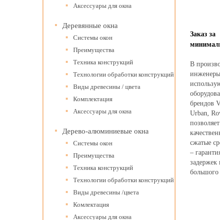
Аксессуары для окна
Деревянные окна
Заказ за
Системы окон
минимал
Преимущества
Техника конструкций
В произв
инженеры
Технологии обработки конструкций
использу
Виды древесины / цвета
оборудов
Комплектация
брендов V
Аксессуары для окна
Urban, Ro
позволяет
Дерево-алюминиевые окна
качествен
сжатые ср
Системы окон
– гаранти
Преимущества
задержек
Техника конструкций
большого 
Технологии обработки конструкций
Виды древесины /цвета
Комлектация
Аксессуары для окна