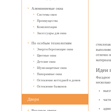
Алюминиевые окна
Системы окон
Преимущества
Комплектация
Аксессуары для окна
По особым технологиям
стеклопак
Энергосберегающие окна
выполняют
отлично в
Цветные окна
материала
Детские окна
Шумозащитные окна
Идеи 
Панорамные окна
Фасадное 
Остекление коттеджей и домов
несколько
Остекление балконов
высо
Двери
част
адми
Входные двери