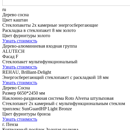
ru
Дерево сосна
Цвет каштан
Стеклопакеты 2х камерные энергосберегающие
Раскладка в стеклопакет 8 мм золото
Цвет фурнитуры золото
Узнать стоимость
Дерево-алюминиевая входная группа
ALUTECH
Фасад F
Стеклопакет мультифункциональный
Узнать стоимость
REHAU, Brilliant-Delight
Энергосберегающий стеклопакет с раскладкой 18 мм
Узнать стоимость
Дерево Сосна
Размер 6650*2450 мм
Наклонно-раздвижная система Roto Alversa штульповая
Стеклопакет 2х камерный с мультифункциональным стеклом
триплекс SunGuardHP Light Bronze
Цвет фурнитуры бронза
Узнать стоимость
г. Пенза
Коттеджный посёлок Золотая подкова