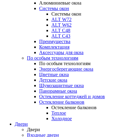
Алюминиевые окна
Системы окон
Системы окон
ALT W72
ALT W62
ALT С48
ALT С43
Преимущества
Комплектация
Аксессуары для окна
По особым технологиям
По особым технологиям
Энергосберегающие окна
Цветные окна
Детские окна
Шумозащитные окна
Панорамные окна
Остекление коттеджей и домов
Остекление балконов
Остекление балконов
Теплое
Холодное
Двери
Двери
Входные двери