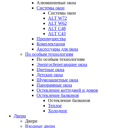
Алюминиевые окна
Системы окон
Системы окон
ALT W72
ALT W62
ALT С48
ALT С43
Преимущества
Комплектация
Аксессуары для окна
По особым технологиям
По особым технологиям
Энергосберегающие окна
Цветные окна
Детские окна
Шумозащитные окна
Панорамные окна
Остекление коттеджей и домов
Остекление балконов
Остекление балконов
Теплое
Холодное
Двери
Двери
Входные двери