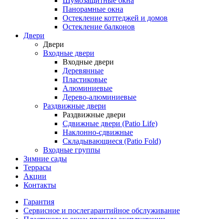
Шумозащитные окна
Панорамные окна
Остекление коттеджей и домов
Остекление балконов
Двери
Двери
Входные двери
Входные двери
Деревянные
Пластиковые
Алюминиевые
Дерево-алюминиевые
Раздвижные двери
Раздвижные двери
Сдвижные двери (Patio Life)
Наклонно-сдвижные
Складывающиеся (Patio Fold)
Входные группы
Зимние сады
Террасы
Акции
Контакты
Гарантия
Cервисное и послегарантийное обслуживание